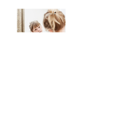
Ob in der Einzelberatung oder Gruppe -
alle wichtigen Informationen zur Methode
und den Aufstellungsterminen finden Sie auf
meiner Website
ICH-Aufstellung.ch
KONTAKT